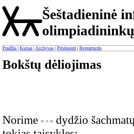
Šeštadieninė i
olimpiadinink
Pradžia
Kursai
Archyvas
Prisijungti
Registruotis
Bokštų dėliojimas
Norime
dydžio šachmatų 
tokias taisykles: