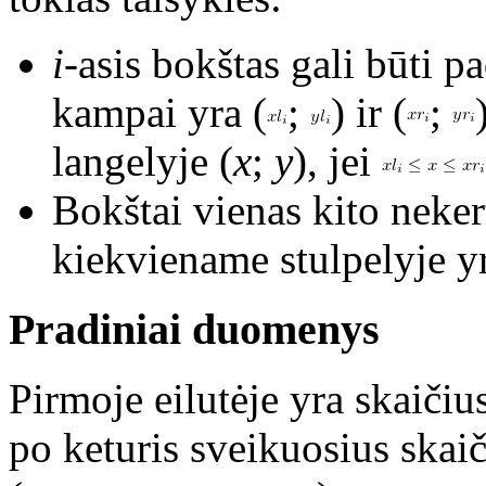
i
-asis bokštas gali būti p
kampai yra (
;
) ir (
;
langelyje (
x
;
y
), jei
Bokštai vienas kito nekert
kiekviename stulpelyje y
Pradiniai duomenys
Pirmoje eilutėje yra skaičiu
po keturis sveikuosius skai