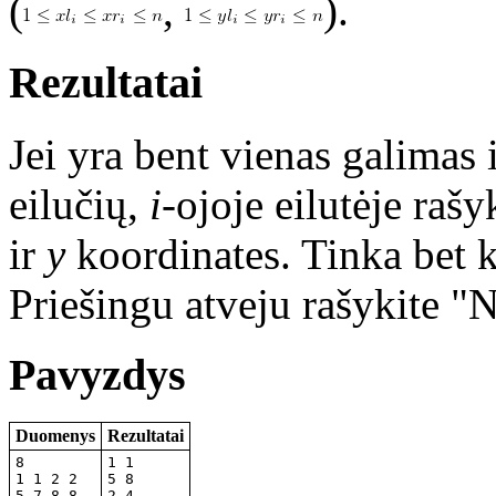
(
,
).
Rezultatai
Jei yra bent vienas galimas
eilučių,
i
-ojoje eilutėje rašy
ir
y
koordinates. Tinka bet k
Priešingu atveju rašykite
Pavyzdys
Duomenys
Rezultatai
8

1 1

1 1 2 2

5 8

5 7 8 8

2 4
