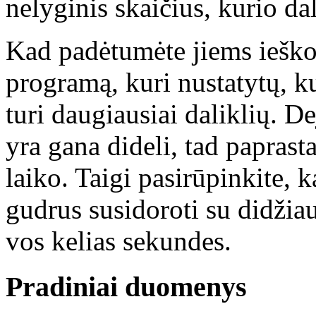
nelyginis skaičius, kurio dal
Kad padėtumėte jiems ieškot
programą, kuri nustatytų, ku
turi daugiausiai daliklių. Dej
yra gana dideli, tad paprast
laiko. Taigi pasirūpinkite,
gudrus susidoroti su didžiau
vos kelias sekundes.
Pradiniai duomenys