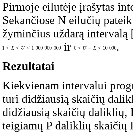
Pirmoje eilutėje įrašytas int
Sekančiose N eilučių pateikt
žyminčius uždarą intervalą 
ir
.
Rezultatai
Kiekvienam intervalui progra
turi didžiausią skaičių dalikl
didžiausią skaičių daliklių,
teigiamų P daliklių skaičių D