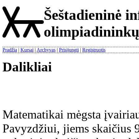
Šeštadieninė i
olimpiadinink
Pradžia
Kursai
Archyvas
Prisijungti
Registruotis
Dalikliai
Matematikai mėgsta įvairiau
Pavyzdžiui, jiems skaičius 