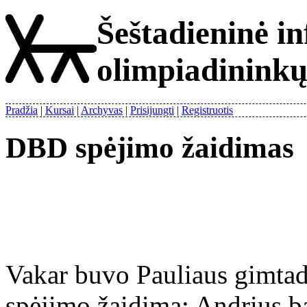
Šeštadieninė i
olimpiadinink
Pradžia
Kursai
Archyvas
Prisijungti
Registruotis
DBD spėjimo žaidimas
Vakar buvo Pauliaus gimtadi
spėjimo žaidimą: Andrius ba