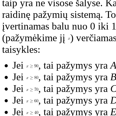
taip yra ne visose šalyse. K
raidinę pažymių sistemą. To
įvertinamas balu nuo 0 iki 1
(pažymėkime jį
) verčiamas
taisykles:
Jei
, tai pažymys yra
Jei
, tai pažymys yra
Jei
, tai pažymys yra
Jei
, tai pažymys yra
Jei
, tai pažymys yra