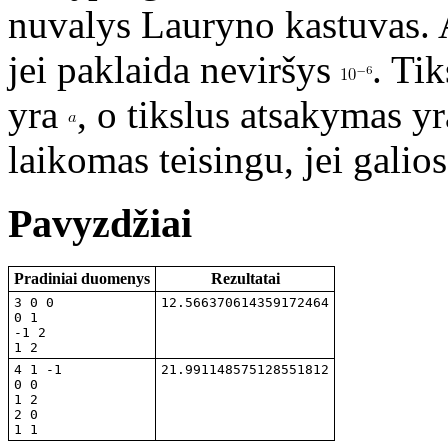
nuvalys Lauryno kastuvas. 
jei paklaida neviršys
. Tik
yra
, o tikslus atsakymas y
laikomas teisingu, jei gali
Pavyzdžiai
Pradiniai duomenys
Rezultatai
3 0 0

12.566370614359172464
0 1

-1 2

1 2
4 1 -1

21.991148575128551812
0 0

1 2

2 0

1 1