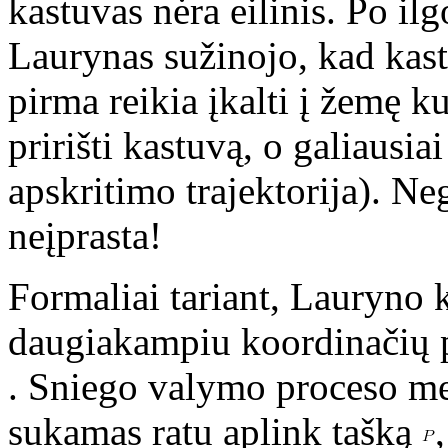
kastuvas nėra eilinis. Po i
Laurynas sužinojo, kad kast
pirma reikia įkalti į žemę k
pririšti kastuvą, o galiausia
apskritimo trajektorija). Ne
neįprasta!
Formaliai tariant, Lauryno 
daugiakampiu koordinačių p
. Sniego valymo proceso m
sukamas ratu aplink tašką