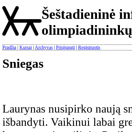
Šeštadieninė i
olimpiadinink
Pradžia
Kursai
Archyvas
Prisijungti
Registruotis
Sniegas
Laurynas nusipirko naują sn
išbandyti. Vaikinui labai gr