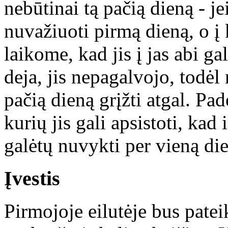
nebūtinai tą pačią dieną - j
nuvažiuoti pirmą dieną, o į k
laikome, kad jis į jas abi ga
deja, jis nepagalvojo, todėl n
pačią dieną grįžti atgal. Pa
kurių jis gali apsistoti, kad
galėtų nuvykti per vieną di
Įvestis
Pirmojoje eilutėje bus patei