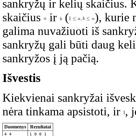
sankryžų ir kelių skaičius. 
skaičius
ir
(
), kurie
galima nuvažiuoti iš sankr
sankryžų gali būti daug kelių
sankryžos į ją pačią.
Išvestis
Kiekvienai sankryžai išvesk
nėra tinkama apsistoti, ir
, 
Duomenys
Rezultatai
4 4

1 0 0 1