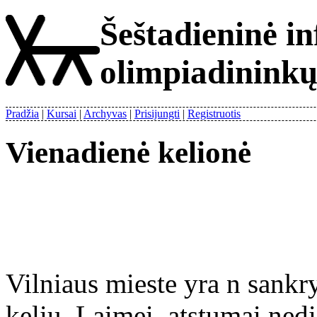
Šeštadieninė i
olimpiadinink
Pradžia
Kursai
Archyvas
Prisijungti
Registruotis
Vienadienė kelionė
Vilniaus mieste yra n sankr
kelių. Laimei, atstumai nedi