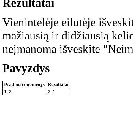
Rezultatai
Vienintelėje eilutėje išveski
mažiausią ir didžiausią keli
neįmanoma išveskite "Nei
Pavyzdys
Pradiniai duomenys
Rezultatai
1 2
2 2