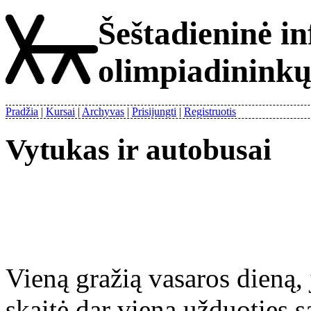
Šeštadieninė i
olimpiadinink
Pradžia
Kursai
Archyvas
Prisijungti
Registruotis
Vytukas ir autobusai
Vieną gražią vasaros dieną,
skaitė dar vieną užduoties 