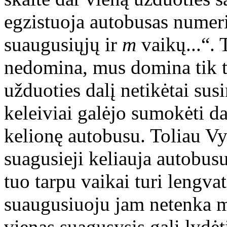
egzistuoja autobusas numer
suaugusiųjų ir
m
vaikų...“.
nedomina, mus domina tik ta
užduoties dalį netikėtai sus
keleiviai galėjo sumokėti da
kelionę autobusu. Toliau Vy
suagusieji keliauja autobus
tuo tarpu vaikai turi lengvat
suaugusiuoju jam netenka m
vienas suagusysis gali lydėt