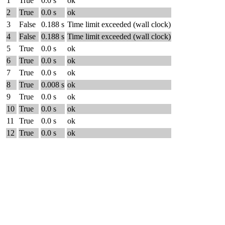
1
True
0.0 s
ok
2
True
0.0 s
ok
3
False
0.188 s
Time limit exceeded (wall clock)
4
False
0.188 s
Time limit exceeded (wall clock)
5
True
0.0 s
ok
6
True
0.0 s
ok
7
True
0.0 s
ok
8
True
0.008 s
ok
9
True
0.0 s
ok
10
True
0.0 s
ok
11
True
0.0 s
ok
12
True
0.0 s
ok