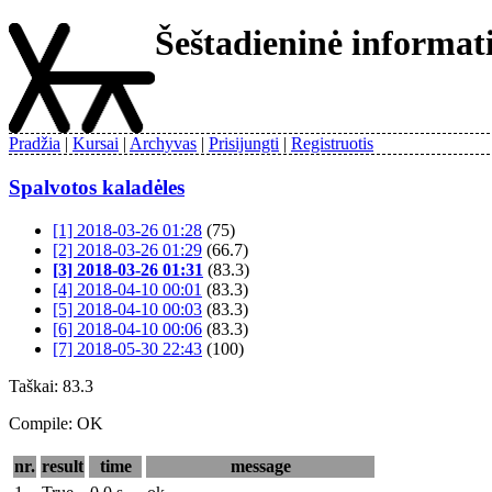
Šeštadieninė informa
Pradžia
Kursai
Archyvas
Prisijungti
Registruotis
Spalvotos kaladėles
[1] 2018-03-26 01:28
(75)
[2] 2018-03-26 01:29
(66.7)
[3] 2018-03-26 01:31
(83.3)
[4] 2018-04-10 00:01
(83.3)
[5] 2018-04-10 00:03
(83.3)
[6] 2018-04-10 00:06
(83.3)
[7] 2018-05-30 22:43
(100)
Taškai: 83.3
Compile: OK
nr.
result
time
message