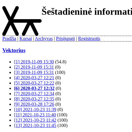
Šeštadieninė informa
Pradžia
Kursai
Archyvas
Prisijungti
Registruotis
Vektorius
[1] 2019-11-09 15:30
(54.8)
[2] 2019-11-09 15:31
(0)
[3] 2019-11-09 15:31
(100)
[4] 2020-03-27 12:21
(0)
[5] 2020-03-27 12:22
(0)
[6] 2020-03-27 12:32
(0)
[7] 2020-03-27 12:34
(0)
[8] 2020-03-27 12:35
(0)
[9] 2020-03-28 17:26
(0)
[10] 2021-10-23 11:39
(0)
[11] 2021-10-23 11:40
(100)
[12] 2021-10-23 11:42
(100)
[13] 2021-10-23 11:45
(100)