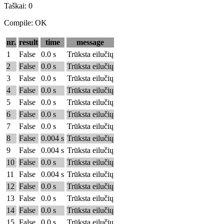
Taškai: 0
Compile: OK
nr.
result
time
message
1
False
0.0 s
Trūksta eilučių
2
False
0.0 s
Trūksta eilučių
3
False
0.0 s
Trūksta eilučių
4
False
0.0 s
Trūksta eilučių
5
False
0.0 s
Trūksta eilučių
6
False
0.0 s
Trūksta eilučių
7
False
0.0 s
Trūksta eilučių
8
False
0.004 s
Trūksta eilučių
9
False
0.004 s
Trūksta eilučių
10
False
0.0 s
Trūksta eilučių
11
False
0.004 s
Trūksta eilučių
12
False
0.0 s
Trūksta eilučių
13
False
0.0 s
Trūksta eilučių
14
False
0.0 s
Trūksta eilučių
15
False
0.0 s
Trūksta eilučių