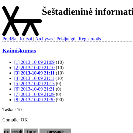
Šeštadieninė informa
Pradžia
Kursai
Archyvas
Prisijungti
Registruotis
Kaimiškumas
[1] 2013-10-09 21:09
(10)
[2] 2013-10-09 21:10
(10)
[3] 2013-10-09 21:11
(10)
[4] 2013-10-09 21:11
(10)
[5] 2013-10-09 21:13
(0)
[6] 2013-10-09 21:21
(0)
[7] 2013-10-09 21:29
(0)
[8] 2013-10-09 21:30
(90)
Taškai: 10
Compile: OK
nr.
result
time
message