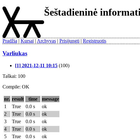
Šeštadieninė informa
Pradžia
Kursai
Archyvas
Prisijungti
Registruotis
Varliukas
[1] 2021-12-11 10:15
(100)
Taškai: 100
Compile: OK
nr.
result
time
message
1
True
0.0 s
ok
2
True
0.0 s
ok
3
True
0.0 s
ok
4
True
0.0 s
ok
5
True
0.0 s
ok