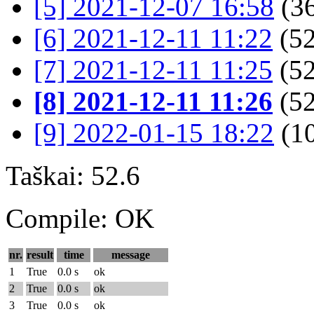
[5] 2021-12-07 16:58
(36
[6] 2021-12-11 11:22
(52
[7] 2021-12-11 11:25
(52
[8] 2021-12-11 11:26
(52
[9] 2022-01-15 18:22
(1
Taškai: 52.6
Compile: OK
nr.
result
time
message
1
True
0.0 s
ok
2
True
0.0 s
ok
3
True
0.0 s
ok