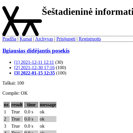
Šeštadieninė informa
Pradžia
Kursai
Archyvas
Prisijungti
Registruotis
Ilgiausias didėjantis posekis
[1] 2021-12-11 12:11
(30)
[2] 2021-12-30 17:16
(100)
[3] 2022-01-15 12:35
(100)
Taškai: 100
Compile: OK
nr.
result
time
message
1
True
0.0 s
ok
2
True
0.0 s
ok
3
True
0.0 s
ok