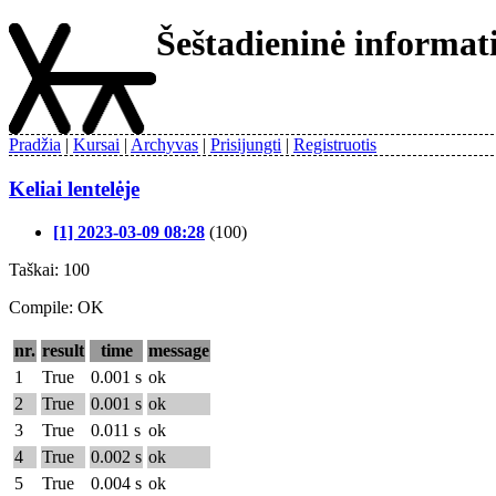
Šeštadieninė informa
Pradžia
Kursai
Archyvas
Prisijungti
Registruotis
Keliai lentelėje
[1] 2023-03-09 08:28
(100)
Taškai: 100
Compile: OK
nr.
result
time
message
1
True
0.001 s
ok
2
True
0.001 s
ok
3
True
0.011 s
ok
4
True
0.002 s
ok
5
True
0.004 s
ok