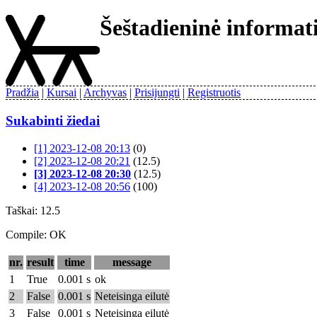
Šeštadieninė informa
Pradžia
Kursai
Archyvas
Prisijungti
Registruotis
Sukabinti žiedai
[1] 2023-12-08 20:13
(0)
[2] 2023-12-08 20:21
(12.5)
[3] 2023-12-08 20:30
(12.5)
[4] 2023-12-08 20:56
(100)
Taškai: 12.5
Compile: OK
nr.
result
time
message
1
True
0.001 s
ok
2
False
0.001 s
Neteisinga eilutė
3
False
0.001 s
Neteisinga eilutė