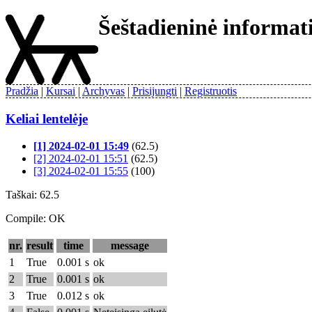
Šeštadieninė informa
Pradžia
Kursai
Archyvas
Prisijungti
Registruotis
Keliai lentelėje
[1] 2024-02-01 15:49
(62.5)
[2] 2024-02-01 15:51
(62.5)
[3] 2024-02-01 15:55
(100)
Taškai: 62.5
Compile: OK
nr.
result
time
message
1
True
0.001 s
ok
2
True
0.001 s
ok
3
True
0.012 s
ok