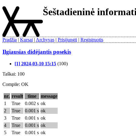
Šeštadieninė informa
Pradžia
Kursai
Archyvas
Prisijungti
Registruotis
Ilgiausias didėjantis posekis
[1] 2024-03-10 15:15
(100)
Taškai: 100
Compile: OK
nr.
result
time
message
1
True
0.002 s
ok
2
True
0.001 s
ok
3
True
0.001 s
ok
4
True
0.001 s
ok
5
True
0.001 s
ok