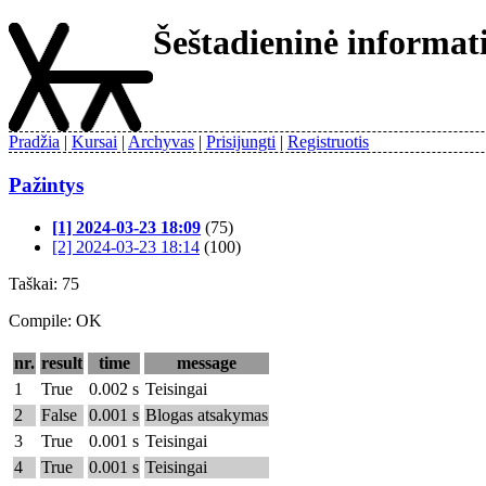
Šeštadieninė informa
Pradžia
Kursai
Archyvas
Prisijungti
Registruotis
Pažintys
[1] 2024-03-23 18:09
(75)
[2] 2024-03-23 18:14
(100)
Taškai: 75
Compile: OK
nr.
result
time
message
1
True
0.002 s
Teisingai
2
False
0.001 s
Blogas atsakymas
3
True
0.001 s
Teisingai
4
True
0.001 s
Teisingai