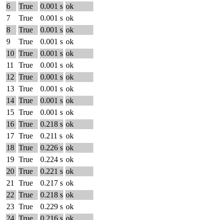
6
True
0.001 s
ok
7
True
0.001 s
ok
8
True
0.001 s
ok
9
True
0.001 s
ok
10
True
0.001 s
ok
11
True
0.001 s
ok
12
True
0.001 s
ok
13
True
0.001 s
ok
14
True
0.001 s
ok
15
True
0.001 s
ok
16
True
0.218 s
ok
17
True
0.211 s
ok
18
True
0.226 s
ok
19
True
0.224 s
ok
20
True
0.221 s
ok
21
True
0.217 s
ok
22
True
0.218 s
ok
23
True
0.229 s
ok
24
True
0.216 s
ok