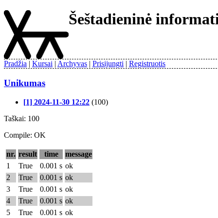
Šeštadieninė informa
Pradžia
Kursai
Archyvas
Prisijungti
Registruotis
Unikumas
[1] 2024-11-30 12:22
(100)
Taškai: 100
Compile: OK
nr.
result
time
message
1
True
0.001 s
ok
2
True
0.001 s
ok
3
True
0.001 s
ok
4
True
0.001 s
ok
5
True
0.001 s
ok