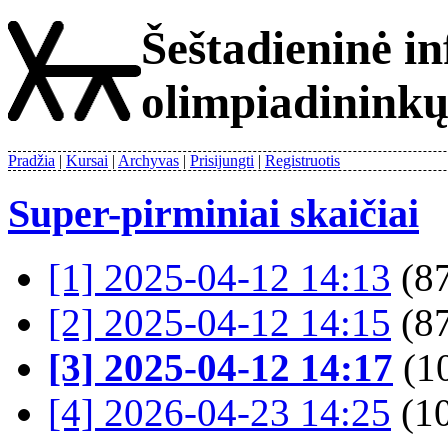
Šeštadieninė i
olimpiadinink
Pradžia
Kursai
Archyvas
Prisijungti
Registruotis
Super-pirminiai skaičiai
[1] 2025-04-12 14:13
(87
[2] 2025-04-12 14:15
(87
[3] 2025-04-12 14:17
(1
[4] 2026-04-23 14:25
(1