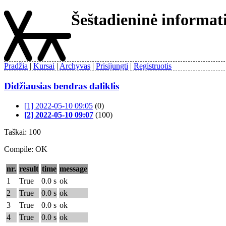
Šeštadieninė informa
Pradžia
Kursai
Archyvas
Prisijungti
Registruotis
Didžiausias bendras daliklis
[1] 2022-05-10 09:05
(0)
[2] 2022-05-10 09:07
(100)
Taškai: 100
Compile: OK
nr.
result
time
message
1
True
0.0 s
ok
2
True
0.0 s
ok
3
True
0.0 s
ok
4
True
0.0 s
ok