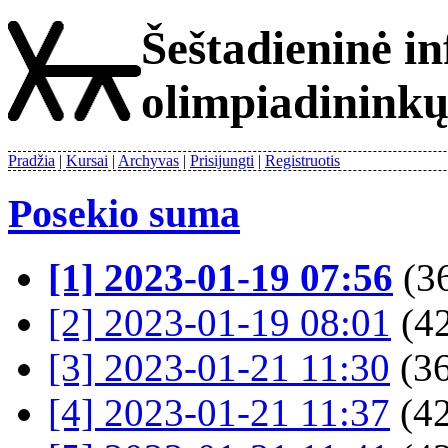
Šeštadieninė i
olimpiadinink
Pradžia
Kursai
Archyvas
Prisijungti
Registruotis
Posekio suma
[1] 2023-01-19 07:56
(36
[2] 2023-01-19 08:01
(42
[3] 2023-01-21 11:30
(36
[4] 2023-01-21 11:37
(42