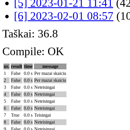
[5] 2023-01-21 11:41
(42
[6] 2023-02-01 08:57
(1
Taškai: 36.8
Compile: OK
nr.
result
time
message
1
False
0.0 s
Per mazai skaiciu
2
False
0.0 s
Per mazai skaiciu
3
False
0.0 s
Neteisingai
4
False
0.0 s
Neteisingai
5
False
0.0 s
Neteisingai
6
False
0.0 s
Neteisingai
7
True
0.0 s
Teisingai
8
False
0.0 s
Neteisingai
9
False
0.0 s
Neteisingai