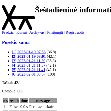
Šeštadieninė informa
Pradžia
Kursai
Archyvas
Prisijungti
Registruotis
Posekio suma
[1] 2023-01-19 07:56
(36.8)
[2] 2023-01-19 08:01
(42.1)
[3] 2023-01-21 11:30
(36.8)
[4] 2023-01-21 11:37
(42.1)
[5] 2023-01-21 11:41
(42.1)
[6] 2023-02-01 08:57
(100)
Taškai: 42.1
Compile: OK
nr.
result
time
message
1
False
0.0 s
Per mazai skaiciu