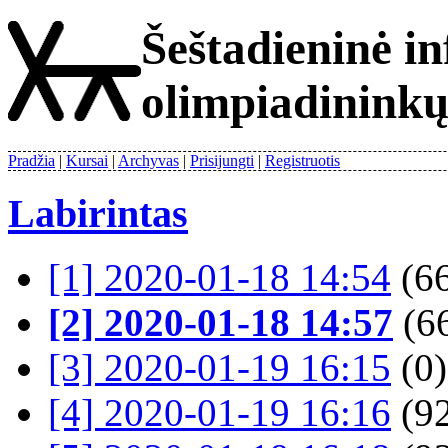
Šeštadieninė i
olimpiadinink
Pradžia
Kursai
Archyvas
Prisijungti
Registruotis
Labirintas
[1] 2020-01-18 14:54
(66
[2] 2020-01-18 14:57
(66
[3] 2020-01-19 16:15
(0)
[4] 2020-01-19 16:16
(92