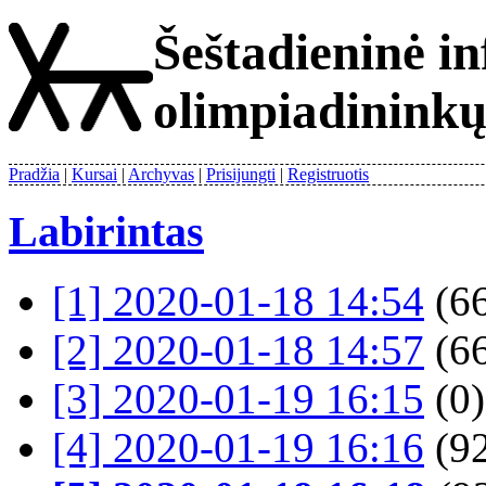
Šeštadieninė i
olimpiadinink
Pradžia
Kursai
Archyvas
Prisijungti
Registruotis
Labirintas
[1] 2020-01-18 14:54
(66
[2] 2020-01-18 14:57
(66
[3] 2020-01-19 16:15
(0)
[4] 2020-01-19 16:16
(92