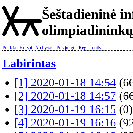
Šeštadieninė i
olimpiadinink
Pradžia
Kursai
Archyvas
Prisijungti
Registruotis
Labirintas
[1] 2020-01-18 14:54
(66
[2] 2020-01-18 14:57
(66
[3] 2020-01-19 16:15
(0)
[4] 2020-01-19 16:16
(92