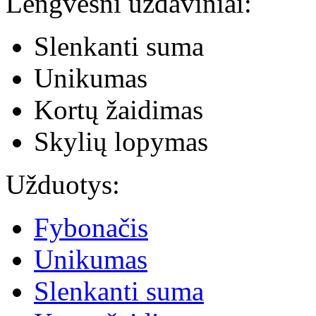
Lengvesni uždaviniai:
Slenkanti suma
Unikumas
Kortų žaidimas
Skylių lopymas
Užduotys:
Fybonačis
Unikumas
Slenkanti suma