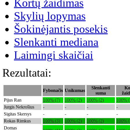
Kortų žaidimas
Skylių lopymas
Šokinėjantis posekis
Slenkanti mediana
Laimingi skaičiai
Rezultatai:
Slenkanti
Ko
Fybonačis
Unikumas
suma
žai
Pijus Ran
100% (7)
100% (2)
100% (2)
100% (
Jurgis Nekrošius
-
-
-
-
Sigitas Skersys
-
-
-
-
Rokas Rimkus
100% (3)
100% (2)
100% (2)
100% (
Domas