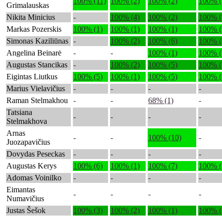
100% (11)
100% (2)
100% (2)
100% (
Grimalauskas
Nikita Minicius
-
100% (4)
100% (2)
100% (
Markas Pozerskis
100% (1)
100% (1)
100% (1)
100% (
Simonas Kaziliūnas
-
100% (2)
100% (6)
100% (
Angelina Beinarė
-
-
100% (1)
100% (
Augustas Stancikas
-
100% (2)
100% (5)
100% (
Eigintas Liutkus
100% (5)
100% (1)
100% (5)
100% (
Marius Vielavičius
-
-
-
-
Raman Stelmakhou
-
-
68% (1)
-
Tatsiana
-
-
-
-
Stelmakhova
Arnas
-
-
100% (10)
-
Juozapavičius
Dovydas Peseckas
-
-
-
-
Augustas Kerys
100% (6)
100% (1)
100% (7)
100% (
Adomas Voinilko
-
-
-
-
Eimantas
-
-
-
-
Numavičius
Justas Šešok
100% (3)
100% (2)
100% (1)
100% (