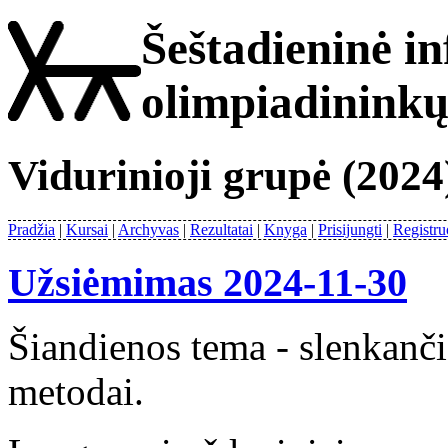
Šeštadieninė i
olimpiadinink
Vidurinioji grupė (2024
Pradžia
Kursai
Archyvas
Rezultatai
Knyga
Prisijungti
Registru
Užsiėmimas 2024-11-30
Šiandienos tema - slenkanči
metodai.