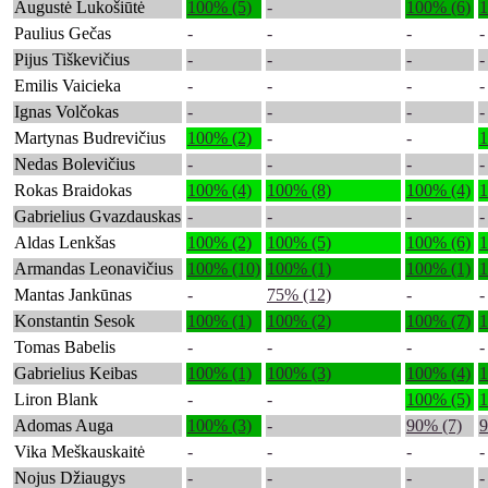
Augustė Lukošiūtė
100% (5)
-
100% (6)
1
Paulius Gečas
-
-
-
-
Pijus Tiškevičius
-
-
-
-
Emilis Vaicieka
-
-
-
-
Ignas Volčokas
-
-
-
-
Martynas Budrevičius
100% (2)
-
-
1
Nedas Bolevičius
-
-
-
-
Rokas Braidokas
100% (4)
100% (8)
100% (4)
1
Gabrielius Gvazdauskas
-
-
-
-
Aldas Lenkšas
100% (2)
100% (5)
100% (6)
1
Armandas Leonavičius
100% (10)
100% (1)
100% (1)
1
Mantas Jankūnas
-
75% (12)
-
-
Konstantin Sesok
100% (1)
100% (2)
100% (7)
1
Tomas Babelis
-
-
-
-
Gabrielius Keibas
100% (1)
100% (3)
100% (4)
1
Liron Blank
-
-
100% (5)
1
Adomas Auga
100% (3)
-
90% (7)
9
Vika Meškauskaitė
-
-
-
-
Nojus Džiaugys
-
-
-
-