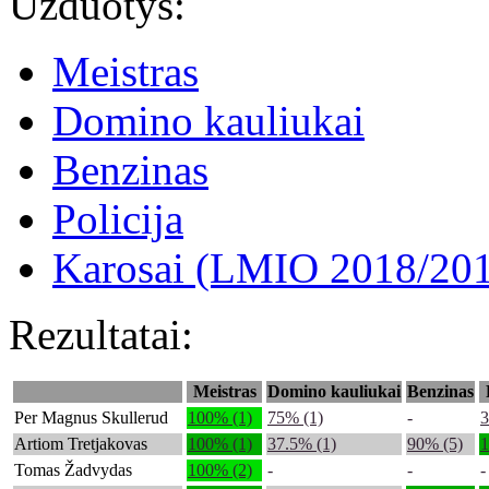
Užduotys:
Meistras
Domino kauliukai
Benzinas
Policija
Karosai (LMIO 2018/20
Rezultatai:
Meistras
Domino kauliukai
Benzinas
Per Magnus Skullerud
100% (1)
75% (1)
-
3
Artiom Tretjakovas
100% (1)
37.5% (1)
90% (5)
1
Tomas Žadvydas
100% (2)
-
-
-