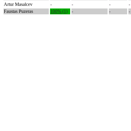
Artur Masalcev
-
-
-
-
Faustas Puzeras
100% (1)
-
-
-