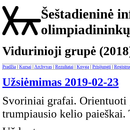
Šeštadieninė i
olimpiadinink
Vidurinioji grupė (2018
Pradžia
Kursai
Archyvas
Rezultatai
Knyga
Prisijungti
Registru
Užsiėmimas 2019-02-23
Svoriniai grafai. Orientuoti
trumpiausio kelio paieškai.